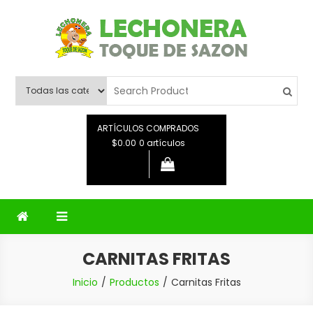
Saltar
al
contenido
Lechonera Toque De Sazon
Lechonera Toque De Sazon
ARTÍCULOS COMPRADOS
$0.00
0 artículos
CARNITAS FRITAS
Inicio
Productos
Carnitas Fritas