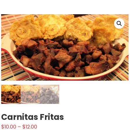
Carnitas Fritas
$
10.00
–
$
12.00