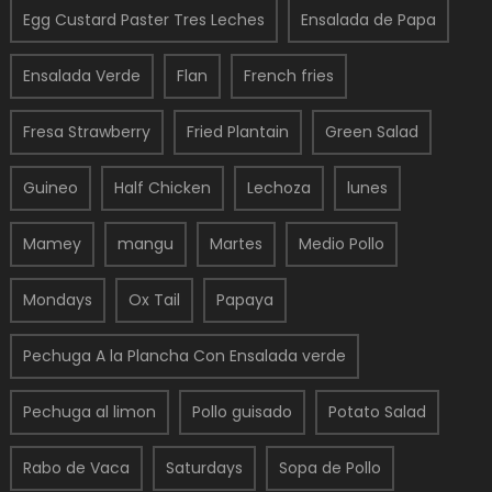
Egg Custard Paster Tres Leches
Ensalada de Papa
Ensalada Verde
Flan
French fries
Fresa Strawberry
Fried Plantain
Green Salad
Guineo
Half Chicken
Lechoza
lunes
Mamey
mangu
Martes
Medio Pollo
Mondays
Ox Tail
Papaya
Pechuga A la Plancha Con Ensalada verde
Pechuga al limon
Pollo guisado
Potato Salad
Rabo de Vaca
Saturdays
Sopa de Pollo