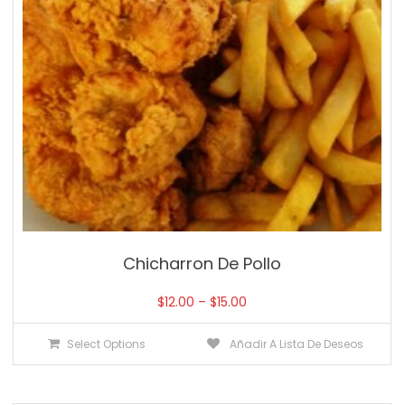
Chicharron De Pollo
$
12.00
–
$
15.00
Select Options
Añadir A Lista De Deseos