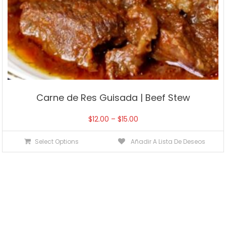
Carne de Res Guisada | Beef Stew
$
12.00
–
$
15.00
Select Options
Añadir A Lista De Deseos