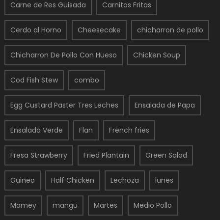
Carne de Res Guisada
Carnitas Fritas
Cerdo al Horno
Cheesecake
chicharron de pollo
Chicharron De Pollo Con Hueso
Chicken Soup
Cod Fish Stew
combo
Egg Custard Paster Tres Leches
Ensalada de Papa
Ensalada Verde
Flan
French fries
Fresa Strawberry
Fried Plantain
Green Salad
Guineo
Half Chicken
Lechoza
lunes
Mamey
mangu
Martes
Medio Pollo