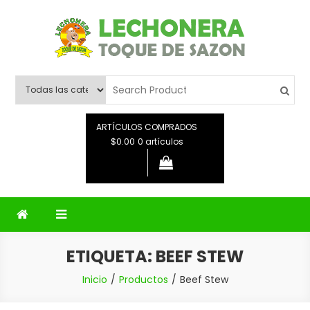
Saltar
al
contenido
Lechonera Toque De Sazon
Lechonera Toque De Sazon
ARTÍCULOS COMPRADOS
$0.00
0 artículos
ETIQUETA:
BEEF STEW
Inicio
Productos
Beef Stew