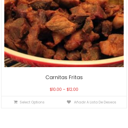
Carnitas Fritas
$
10.00
–
$
12.00
Select Options
Añadir A Lista De Deseos