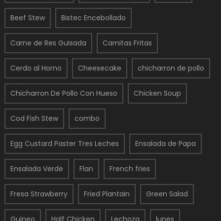
Beef Stew
Bistec Encebollado
Carne de Res Guisada
Carnitas Fritas
Cerdo al Horno
Cheesecake
chicharron de pollo
Chicharron De Pollo Con Hueso
Chicken Soup
Cod Fish Stew
combo
Egg Custard Paster Tres Leches
Ensalada de Papa
Ensalada Verde
Flan
French fries
Fresa Strawberry
Fried Plantain
Green Salad
Guineo
Half Chicken
Lechoza
lunes