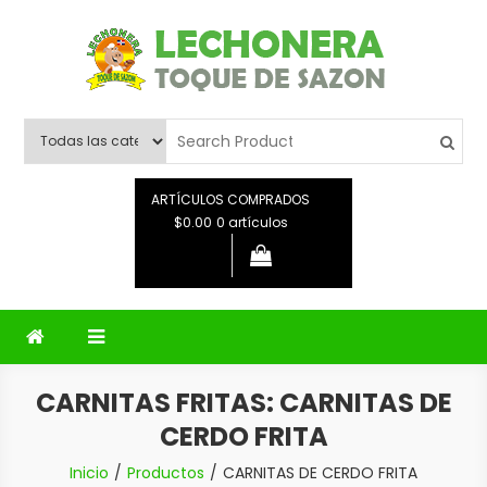
Saltar
al
contenido
Lechonera Toque De Sazon
Lechonera Toque De Sazon
ARTÍCULOS COMPRADOS
$0.00
0 artículos
CARNITAS FRITAS:
CARNITAS DE
CERDO FRITA
Inicio
Productos
CARNITAS DE CERDO FRITA