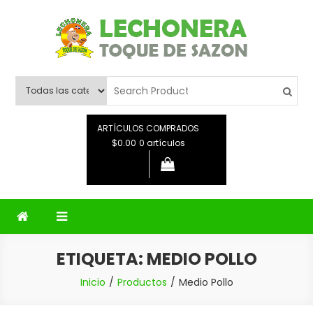
Saltar
al
contenido
Lechonera Toque De Sazon
Lechonera Toque De Sazon
ARTÍCULOS COMPRADOS
$0.00
0 artículos
ETIQUETA:
MEDIO POLLO
Inicio
Productos
Medio Pollo