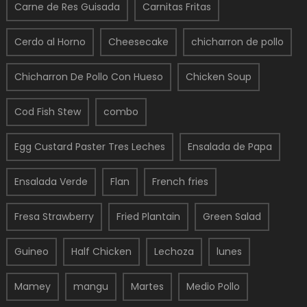
Carne de Res Guisada
Carnitas Fritas
Cerdo al Horno
Cheesecake
chicharron de pollo
Chicharron De Pollo Con Hueso
Chicken Soup
Cod Fish Stew
combo
Egg Custard Paster Tres Leches
Ensalada de Papa
Ensalada Verde
Flan
French fries
Fresa Strawberry
Fried Plantain
Green Salad
Guineo
Half Chicken
Lechoza
lunes
Mamey
mangu
Martes
Medio Pollo