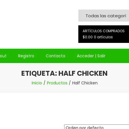
on
ARTÍCULOS COMPRADOS
$0.00
0 artículos
out
Registro
Contacto
Acceder | Salir
ETIQUETA:
HALF CHICKEN
Inicio
Productos
Half Chicken