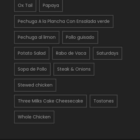
Ox Tail
Papaya
Pechuga A la Plancha Con Ensalada verde
Pechuga al limon
Pollo guisado
Potato Salad
Rabo de Vaca
Saturdays
Sopa de Pollo
Steak & Onions
Stewed chicken
Three Milks Cake Cheesecake
Tostones
Whole Chicken