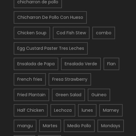
chicharron de pollo
Chicharron De Pollo Con Hueso
Chicken Soup
Cod Fish Stew
combo
Egg Custard Paster Tres Leches
Ensalada de Papa
Ensalada Verde
Flan
French fries
Fresa Strawberry
Fried Plantain
Green Salad
Guineo
Half Chicken
Lechoza
lunes
Mamey
mangu
Martes
Medio Pollo
Mondays