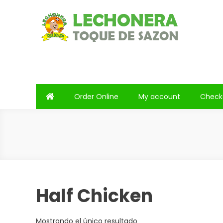
Saltar
al
contenido
Lechonera Toque De Saz
Lechonera Toque De Sazon
Order Online
My account
Check
Half Chicken
Mostrando el único resultado