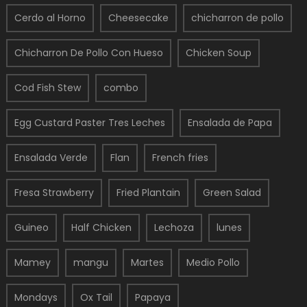
Cerdo al Horno
Cheesecake
chicharron de pollo
Chicharron De Pollo Con Hueso
Chicken Soup
Cod Fish Stew
combo
Egg Custard Paster Tres Leches
Ensalada de Papa
Ensalada Verde
Flan
French fries
Fresa Strawberry
Fried Plantain
Green Salad
Guineo
Half Chicken
Lechoza
lunes
Mamey
mangu
Martes
Medio Pollo
Mondays
Ox Tail
Papaya