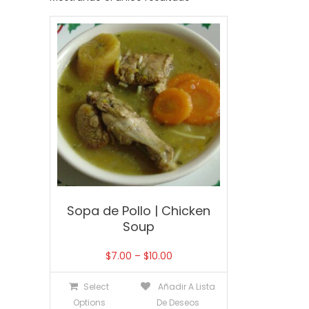
Sopa de Pollo | Chicken
Soup
$
7.00
–
$
10.00
Select
Añadir A Lista
Options
De Deseos