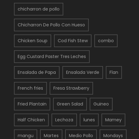
chicharron de pollo
Chicharron De Pollo Con Hueso
Chicken Soup
Cod Fish Stew
combo
Egg Custard Paster Tres Leches
Ensalada de Papa
Ensalada Verde
Flan
French fries
Fresa Strawberry
Fried Plantain
Green Salad
Guineo
Half Chicken
Lechoza
lunes
Mamey
mangu
Martes
Medio Pollo
Mondays