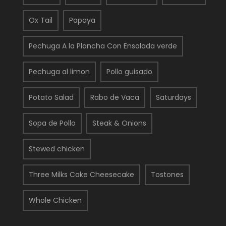
Ox Tail
Papaya
Pechuga A la Plancha Con Ensalada verde
Pechuga al limon
Pollo guisado
Potato Salad
Rabo de Vaca
Saturdays
Sopa de Pollo
Steak & Onions
Stewed chicken
Three Milks Cake Cheesecake
Tostones
Whole Chicken