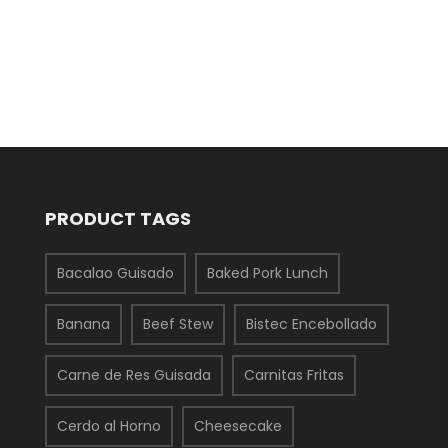
PRODUCT TAGS
Bacalao Guisado
Baked Pork Lunch
Banana
Beef Stew
Bistec Encebollado
Carne de Res Guisada
Carnitas Fritas
Cerdo al Horno
Cheesecake