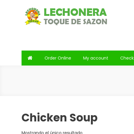
Saltar
al
contenido
Lechonera Toque De Saz
Lechonera Toque De Sazon
Order Online
My account
Check
Chicken Soup
Mostrando el único resultado