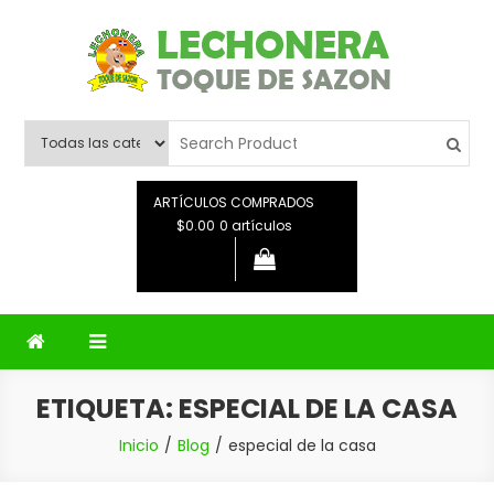
Saltar
al
contenido
Lechonera Toque De Sazon
Lechonera Toque De Sazon
ARTÍCULOS COMPRADOS
$0.00
0 artículos
ETIQUETA:
ESPECIAL DE LA CASA
Inicio
Blog
especial de la casa