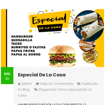
DIC
Especial De La Casa
30
En
Admin
Deja Un Comentario
Publicado
Especial
En
Blog
Etiquetado Como
Especial De La
De
Casa
La
HAMBURGERQUESADILLATACOSBURRITOS O