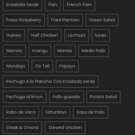
Ensalada Verde
Flan
French fries
Fresa Strawberry
Fried Plantain
Green Salad
Guineo
Half Chicken
Lechoza
lunes
Mamey
mangu
Martes
Medio Pollo
Mondays
Ox Tail
Papaya
Pechuga A la Plancha Con Ensalada verde
Pechuga al limon
Pollo guisado
Potato Salad
Rabo de Vaca
Saturdays
Sopa de Pollo
Steak & Onions
Stewed chicken