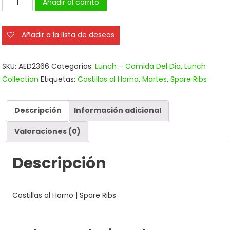
Añadir al carrito
al
Horno
Añadir a la lista de deseos
|
Spare
Ribs
SKU:
AED2366
Categorías:
Lunch – Comida Del Dia
,
Lunch
cantidad
Collection
Etiquetas:
Costillas al Horno
,
Martes
,
Spare Ribs
Descripción
Información adicional
Valoraciones (0)
Descripción
Costillas al Horno | Spare Ribs