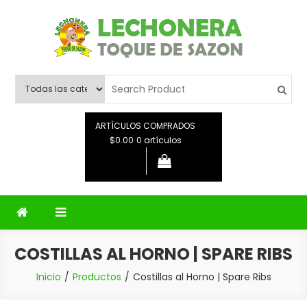
Saltar
al
contenido
Lechonera Toque De Sazon
Lechonera Toque De Sazon
ARTÍCULOS COMPRADOS
$0.00
0 artículos
COSTILLAS AL HORNO | SPARE RIBS
Inicio
Productos
Costillas al Horno | Spare Ribs