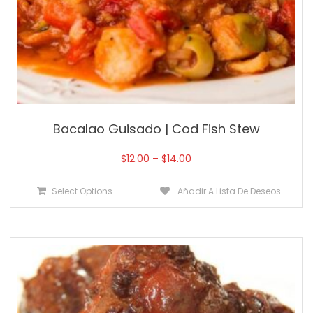
Bacalao Guisado | Cod Fish Stew
$
12.00
–
$
14.00
Select Options
Añadir A Lista De Deseos