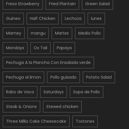
Fresa Strawberry
Fried Plantain
Green Salad
Guineo
Half Chicken
Lechoza
lunes
Mamey
mangu
Martes
Medio Pollo
Mondays
Ox Tail
Papaya
Pechuga A la Plancha Con Ensalada verde
Pechuga al limon
Pollo guisado
Potato Salad
Rabo de Vaca
Saturdays
Sopa de Pollo
Steak & Onions
Stewed chicken
Three Milks Cake Cheesecake
Tostones