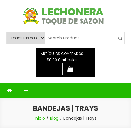
Saltar
al
contenido
Lechonera Toque De Sazon
Lechonera Toque De Sazon
ARTÍCULOS COMPRADOS
$0.00
0 artículos
BANDEJAS | TRAYS
Inicio
Blog
Bandejas | Trays