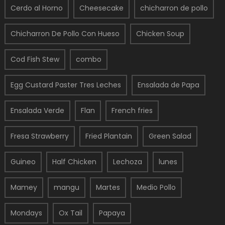
Cerdo al Horno
Cheesecake
chicharron de pollo
Chicharron De Pollo Con Hueso
Chicken Soup
Cod Fish Stew
combo
Egg Custard Paster Tres Leches
Ensalada de Papa
Ensalada Verde
Flan
French fries
Fresa Strawberry
Fried Plantain
Green Salad
Guineo
Half Chicken
Lechoza
lunes
Mamey
mangu
Martes
Medio Pollo
Mondays
Ox Tail
Papaya