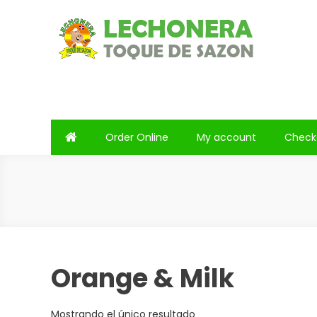
Saltar
al
contenido
Lechonera Toque De Saz
Lechonera Toque De Sazon
Order Online
My account
Check
Orange & Milk
Mostrando el único resultado