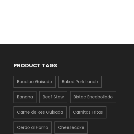
PRODUCT TAGS
Bacalao Guisado
Baked Pork Lunch
Banana
Beef Stew
Bistec Encebollado
Carne de Res Guisada
Carnitas Fritas
Cerdo al Horno
Cheesecake