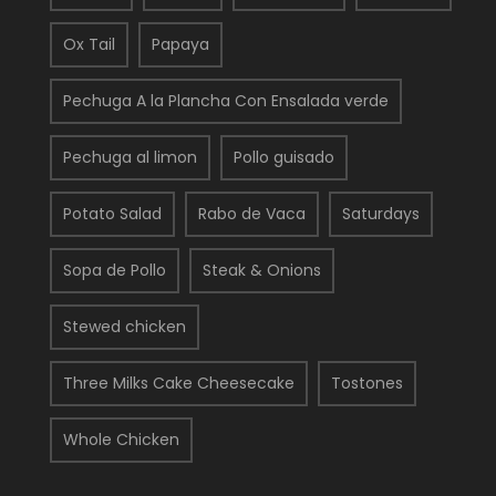
Ox Tail
Papaya
Pechuga A la Plancha Con Ensalada verde
Pechuga al limon
Pollo guisado
Potato Salad
Rabo de Vaca
Saturdays
Sopa de Pollo
Steak & Onions
Stewed chicken
Three Milks Cake Cheesecake
Tostones
Whole Chicken