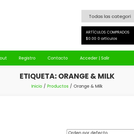
on
ARTÍCULOS COMPRADOS
$0.00
0 artículos
out
Registro
Contacto
Acceder | Salir
ETIQUETA:
ORANGE & MILK
Inicio
Productos
Orange & Milk