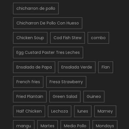
chicharron de pollo
Chicharron De Pollo Con Hueso
Chicken Soup
Cod Fish Stew
combo
Egg Custard Paster Tres Leches
Ensalada de Papa
Ensalada Verde
Flan
French fries
Fresa Strawberry
Fried Plantain
Green Salad
Guineo
Half Chicken
Lechoza
lunes
Mamey
mangu
Martes
Medio Pollo
Mondays