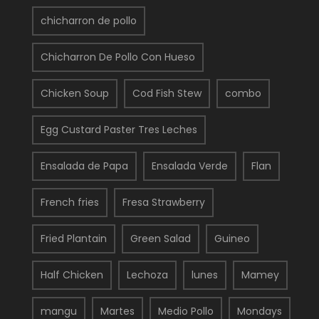
chicharron de pollo
Chicharron De Pollo Con Hueso
Chicken Soup
Cod Fish Stew
combo
Egg Custard Paster Tres Leches
Ensalada de Papa
Ensalada Verde
Flan
French fries
Fresa Strawberry
Fried Plantain
Green Salad
Guineo
Half Chicken
Lechoza
lunes
Mamey
mangu
Martes
Medio Pollo
Mondays