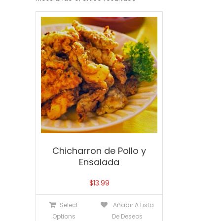
Chicharron de Pollo y
Ensalada
$
13.99
Select
Añadir A Lista
Options
De Deseos