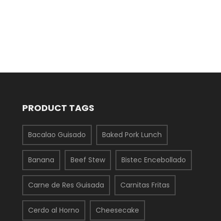
PRODUCT TAGS
Bacalao Guisado
Baked Pork Lunch
Banana
Beef Stew
Bistec Encebollado
Carne de Res Guisada
Carnitas Fritas
Cerdo al Horno
Cheesecake