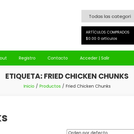
on
ARTÍCULOS COMPRADOS
$0.00
0 artículos
out
Registro
Contacto
Acceder | Salir
ETIQUETA:
FRIED CHICKEN CHUNKS
Inicio
Productos
Fried Chicken Chunks
ks