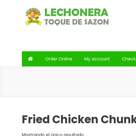
Saltar
al
contenido
Lechonera Toque De Saz
Lechonera Toque De Sazon
Order Online
My account
Check
Fried Chicken Chun
Mostrando el único resultado