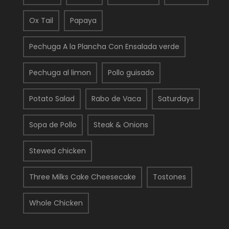
Ox Tail
Papaya
Pechuga A la Plancha Con Ensalada verde
Pechuga al limon
Pollo guisado
Potato Salad
Rabo de Vaca
Saturdays
Sopa de Pollo
Steak & Onions
Stewed chicken
Three Milks Cake Cheesecake
Tostones
Whole Chicken